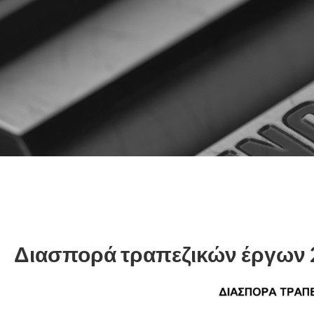
Διασπορά
τραπεζικών
έργων