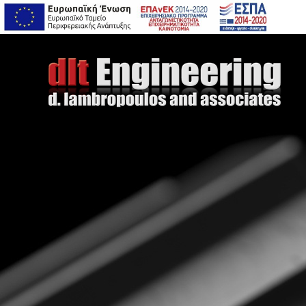
CON
Η διαδικασία 
υποδομής 
ενέργειες κατ
κλίμακα, χρημ