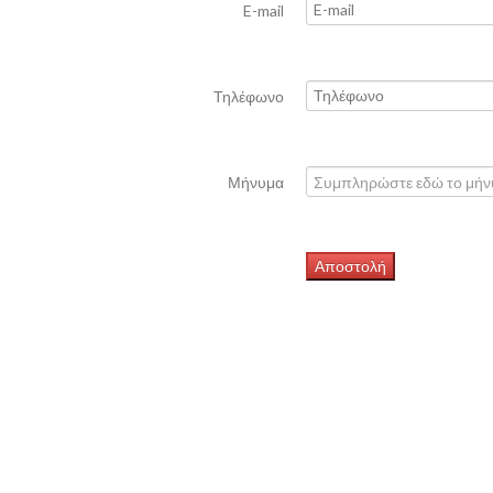
E-mail
Τηλέφωνο
Μήνυμα
Αποστολή
Για να εξασφαλίσουμε τη σωστή λειτουργία του ιστότοπ
υπολογιστή σας, τα λεγόμενα «cookies». Οι περισσότεροι 
Δέχομαι